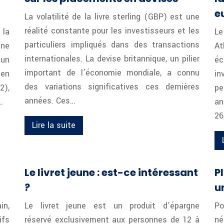
e
La volatilité de la livre sterling (GBP) est une
réalité constante pour les investisseurs et les
 la
Le
particuliers impliqués dans des transactions
îne
At
internationales. La devise britannique, un pilier
 un
éc
important de l’économie mondiale, a connu
 en
i
des variations significatives ces dernières
2),
pe
années. Ces…
…
a
26
Lire la suite
Le livret jeune : est-ce intéressant
P
?
u
in,
Le livret jeune est un produit d’épargne
Po
ifs
réservé exclusivement aux personnes de 12 à
né