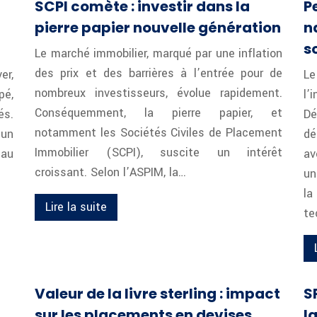
SCPI comète : investir dans la
P
pierre papier nouvelle génération
n
s
Le marché immobilier, marqué par une inflation
des prix et des barrières à l’entrée pour de
r,
L
nombreux investisseurs, évolue rapidement.
pé,
l’
Conséquemment, la pierre papier, et
és.
D
notamment les Sociétés Civiles de Placement
 un
dé
Immobilier (SCPI), suscite un intérêt
 au
av
croissant. Selon l’ASPIM, la…
un
l
Lire la suite
te
Valeur de la livre sterling : impact
S
sur les placements en devises
l