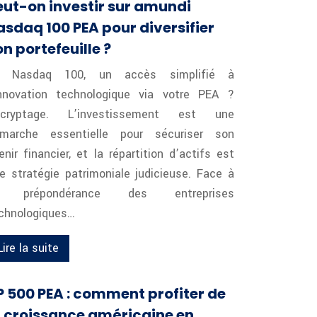
eut-on investir sur amundi
asdaq 100 PEA pour diversifier
on portefeuille ?
e Nasdaq 100, un accès simplifié à
innovation technologique via votre PEA ?
écryptage. L’investissement est une
marche essentielle pour sécuriser son
enir financier, et la répartition d’actifs est
e stratégie patrimoniale judicieuse. Face à
a prépondérance des entreprises
chnologiques…
Lire la suite
P 500 PEA : comment profiter de
a croissance américaine en