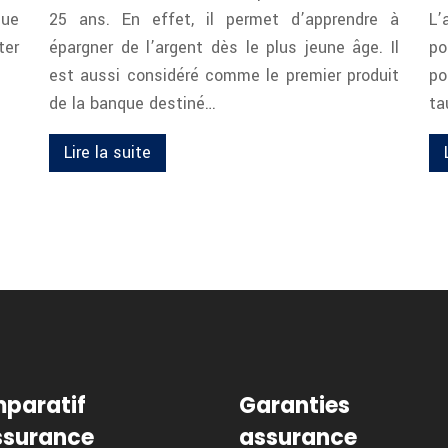
que
25 ans. En effet, il permet d’apprendre à
L’
ter
épargner de l’argent dès le plus jeune âge. Il
po
est aussi considéré comme le premier produit
po
de la banque destiné…
ta
Lire la suite
paratif
Garanties
ssurance
assurance